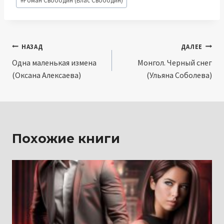
записи:
Навигация
НАЗАД
ДАЛЕЕ
Одна маленькая измена
Монгол. Черный снег
по
(Оксана Алексаева)
(Ульяна Соболева)
записям
Похожие книги