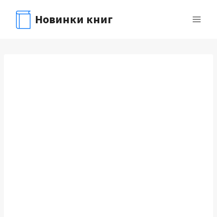
Перейти
Новинки книг
к
содержимому