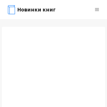
Перейти
Новинки книг
к
содержимому