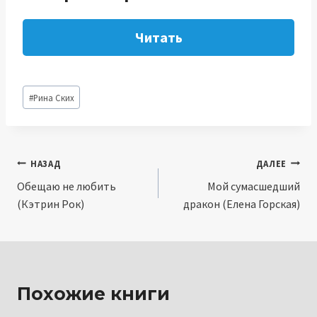
Читать
Метки
#
Рина Ских
записи:
Навигация
НАЗАД
ДАЛЕЕ
Обещаю не любить
Мой сумасшедший
по
(Кэтрин Рок)
дракон (Елена Горская)
записям
Похожие книги