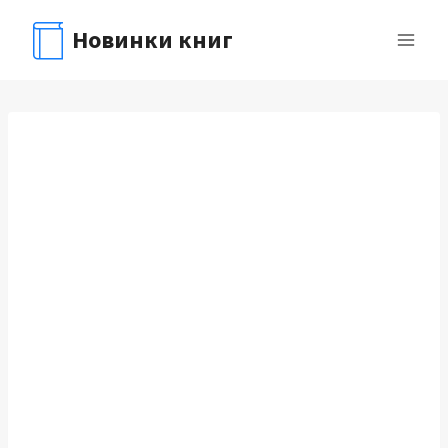
Перейти
Новинки книг
к
содержимому