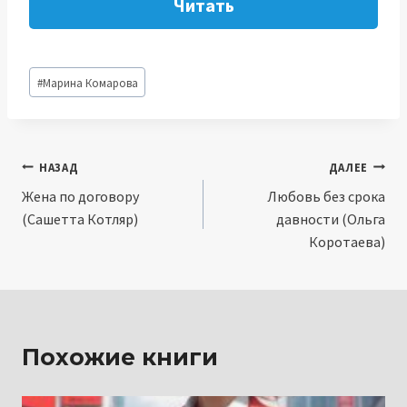
Читать
Метки
#
Марина Комарова
записи:
Навигация
НАЗАД
ДАЛЕЕ
Жена по договору
Любовь без срока
по
(Сашетта Котляр)
давности (Ольга
записям
Коротаева)
Похожие книги