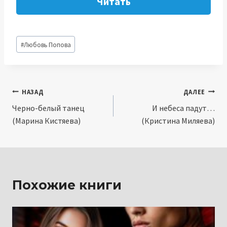
Читать
Метки
#
Любовь Попова
записи:
Навигация
НАЗАД
ДАЛЕЕ
Черно-белый танец
И небеса падут…
по
(Марина Кистяева)
(Кристина Миляева)
записям
Похожие книги