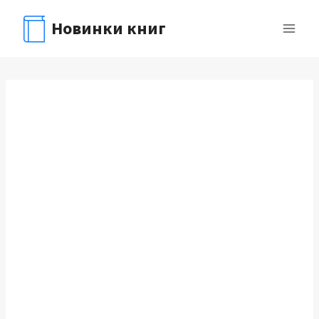
Перейти
Новинки книг
к
содержимому