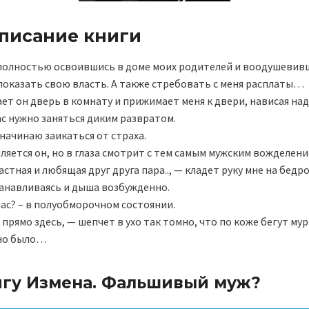
описание книги
полностью освоившись в доме моих родителей и воодушевив
показать свою власть. А также стребовать с меня расплаты…
ает он дверь в комнату и прижимает меня к двери, нависая надо
с нужно заняться диким развратом.
 начинаю заикаться от страха.
ыляется он, но в глаза смотрит с тем самым мужским вожделени
астная и любящая друг друга пара.., — кладет руку мне на бед
танавливаясь и дыша возбужденно.
ас? – в полуобморочном состоянии.
 прямо здесь, — шепчет в ухо так томно, что по коже бегут мур
но было…
игу Измена. Фальшивый муж?