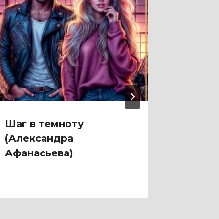
Шаг в темноту
Чужая
(Александра
Загуля
Афанасьева)