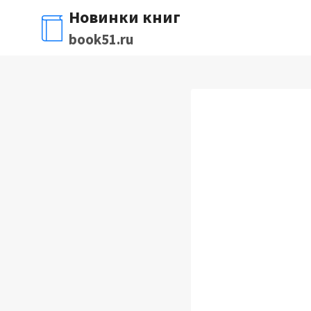
Перейти
Новинки книг
к
book51.ru
содержимому