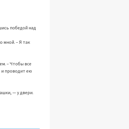
шись победой над
 мной. – Я так
ем. – Чтобы все
ро и проводит ею
ашки, — у двери.