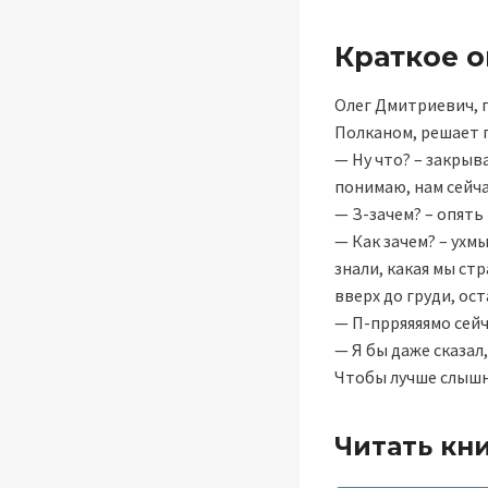
Краткое 
Олег Дмитриевич, 
Полканом, решает 
— Ну что? – закрыв
понимаю, нам сейча
— З-зачем? – опять
— Как зачем? – ухм
знали, какая мы стр
вверх до груди, ос
— П-прряяяямо сейч
— Я бы даже сказал,
Чтобы лучше слыш
Читать кн