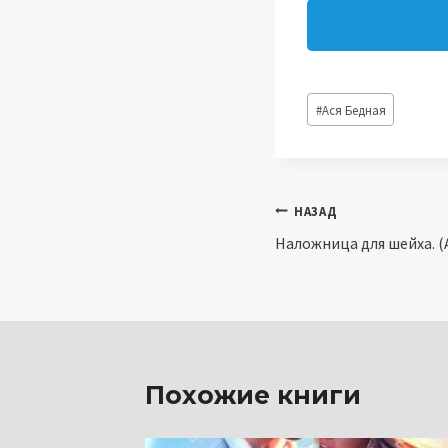
Метки
#
Ася Бедная
записи:
Навигация
НАЗАД
Наложница для шейха. (
по
записям
Похожие книги