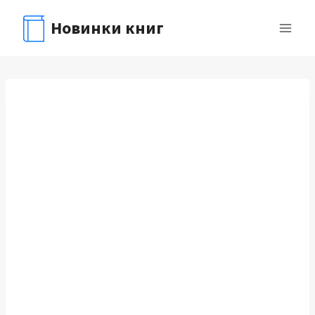
Перейти
Новинки книг
к
содержимому