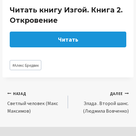
Читать книгу Изгой. Книга 2.
Откровение
Читать
Метки
#
Алекс Бредвик
записи:
Навигация
НАЗАД
ДАЛЕЕ
Светлый человек (Макс
Элада . Второй шанс.
по
Максимов)
(Людмила Вовченко)
записям