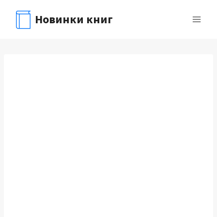
Перейти
Новинки книг
к
содержимому