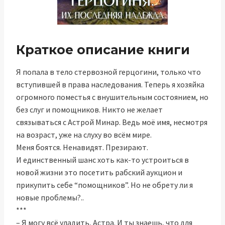
Краткое описание книги
Я попала в тело стервозной герцогини, только что
вступившей в права наследования. Теперь я хозяйка
огромного поместья с внушительным состоянием, но
без слуг и помощников. Никто не желает
связываться с Астрой Минар. Ведь моё имя, несмотря
на возраст, уже на слуху во всём мире.
Меня боятся. Ненавидят. Презирают.
И единственный шанс хоть как-то устроиться в
новой жизни это посетить рабский аукцион и
прикупить себе “помощников”. Но не обрету ли я
новые проблемы?..
***
– Я могу всё уладить, Астра. И ты знаешь, что для