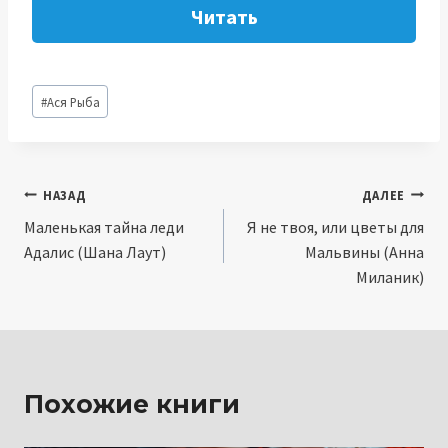
Читать
Метки
#
Ася Рыба
записи:
Навигация
НАЗАД
ДАЛЕЕ
Маленькая тайна леди
Я не твоя, или цветы для
по
Адалис (Шана Лаут)
Мальвины (Анна
записям
Миланик)
Похожие книги