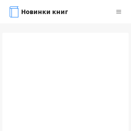
Перейти
Новинки книг
к
содержимому