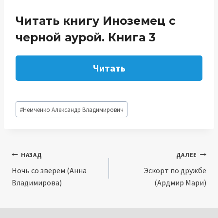
Читать книгу Иноземец с
черной аурой. Книга 3
Читать
Метки
#
Немченко Александр Владимирович
записи:
Навигация
НАЗАД
ДАЛЕЕ
Ночь со зверем (Анна
Эскорт по дружбе
по
Владимирова)
(Ардмир Мари)
записям