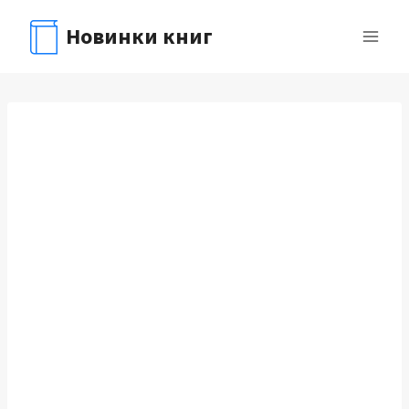
Перейти
Новинки книг
к
содержимому