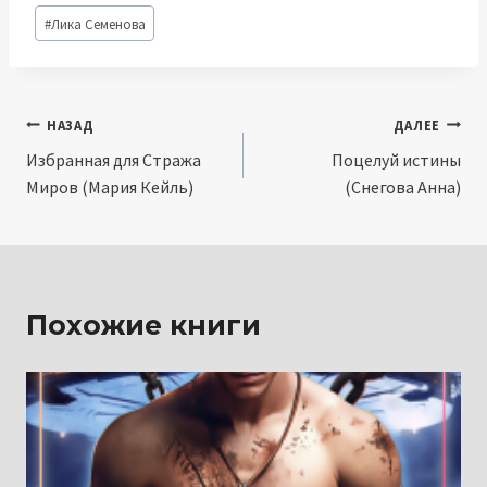
Метки
#
Лика Семенова
записи:
Навигация
НАЗАД
ДАЛЕЕ
Избранная для Стража
Поцелуй истины
по
Миров (Мария Кейль)
(Снегова Анна)
записям
Похожие книги