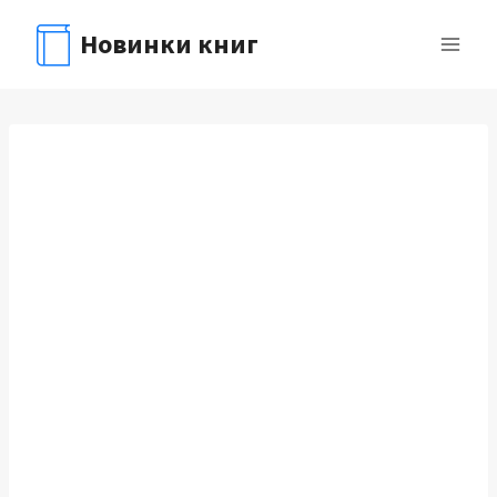
Перейти
Новинки книг
к
содержимому