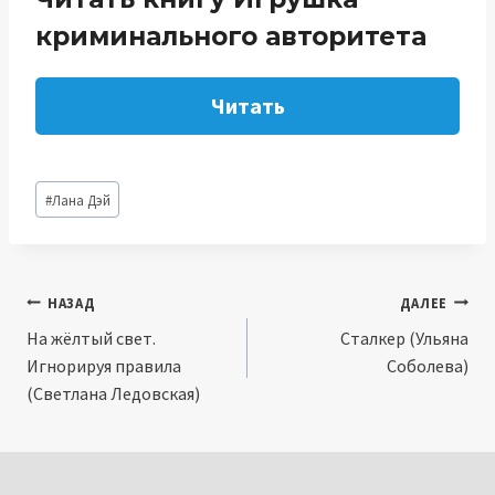
криминального авторитета
Читать
Метки
#
Лана Дэй
записи:
Навигация
НАЗАД
ДАЛЕЕ
На жёлтый свет.
Сталкер (Ульяна
по
Игнорируя правила
Соболева)
записям
(Светлана Ледовская)