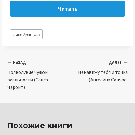
Читать
Метки
#
Таня Акентьева
записи:
Навигация
НАЗАД
ДАЛЕЕ
Полнолуние чужой
Ненавижу тебя и точка
по
реальности (Санса
(Ангелина Санчос)
записям
Чароит)
Похожие книги