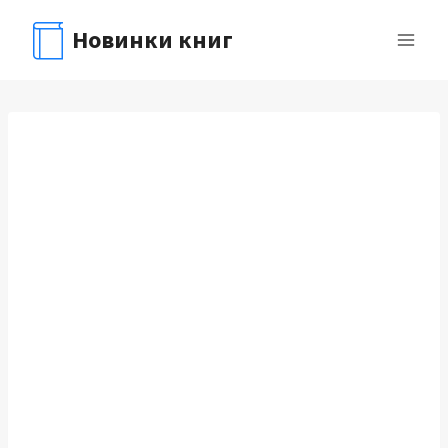
Перейти
Новинки книг
к
содержимому