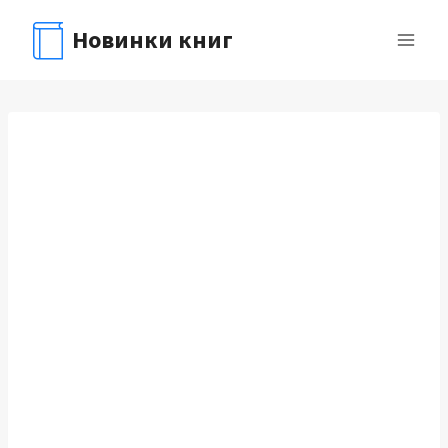
Перейти
Новинки книг
к
содержимому