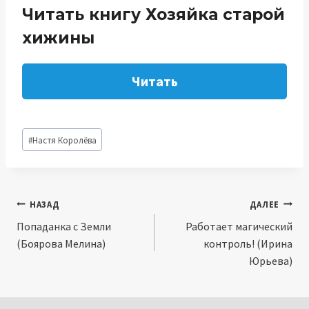
Читать книгу Хозяйка старой
хижины
Читать
Метки
#
Настя Королёва
записи:
Навигация
НАЗАД
ДАЛЕЕ
Попаданка с Земли
Работает магический
по
(Боярова Мелина)
контроль! (Ирина
записям
Юрьева)