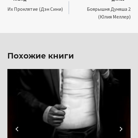
Навигация
Их Проклятие (Дэн Сини)
Боярышня Дуняша 2
по
(Юлия Меллер)
записям
Похожие книги