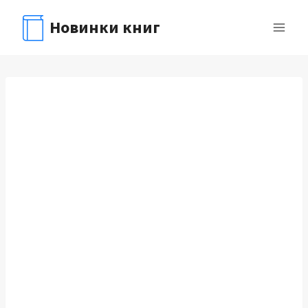
Перейти
Новинки книг
к
содержимому