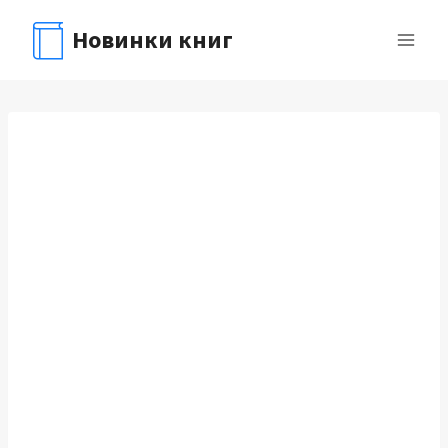
Перейти
Новинки книг
к
содержимому