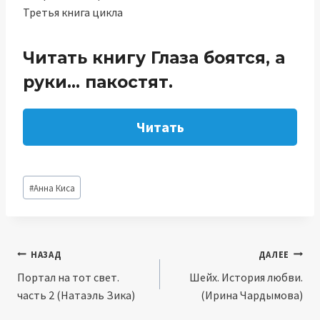
Третья книга цикла
Читать книгу Глаза боятся, а
руки… пакостят.
Читать
Метки
#
Анна Киса
записи:
Навигация
НАЗАД
ДАЛЕЕ
Портал на тот свет.
Шейх. История любви.
по
часть 2 (Натаэль Зика)
(Ирина Чардымова)
записям