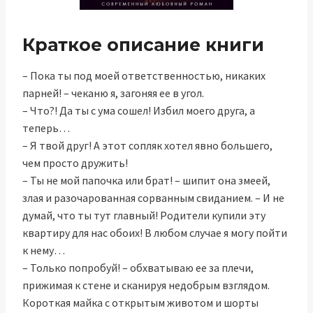
Краткое описание книги
– Пока ты под моей ответственностью, никаких
парней! – чеканю я, загоняя ее в угол.
– Что?! Да ты с ума сошел! Избил моего друга, а
теперь…
– Я твой друг! А этот сопляк хотел явно большего,
чем просто дружить!
– Ты не мой папочка или брат! – шипит она змеей,
злая и разочарованная сорванным свиданием. – И не
думай, что ты тут главный! Родители купили эту
квартиру для нас обоих! В любом случае я могу пойти
к нему…
– Только попробуй! – обхватываю ее за плечи,
прижимая к стене и сканируя недобрым взглядом.
Короткая майка с открытым животом и шорты