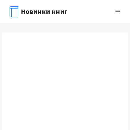
Перейти
Новинки книг
к
содержимому