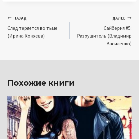
Навигация
НАЗАД
ДАЛЕЕ
След теряется во тьме
Сайберия #5:
по
(Ирина Коняева)
Разрушитель (Владимир
записям
Василенко)
Похожие книги