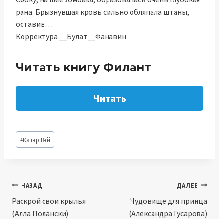
рана. Брызнувшая кровь сильно обляпала штаны,
оставив…
Корректура __Булат__Фанавин
Читать книгу Филант
Читать
Метки
#
Катэр Вэй
записи:
Навигация
НАЗАД
ДАЛЕЕ
Раскрой свои крылья
Чудовище для принца
по
(Алла Полански)
(Александра Гусарова)