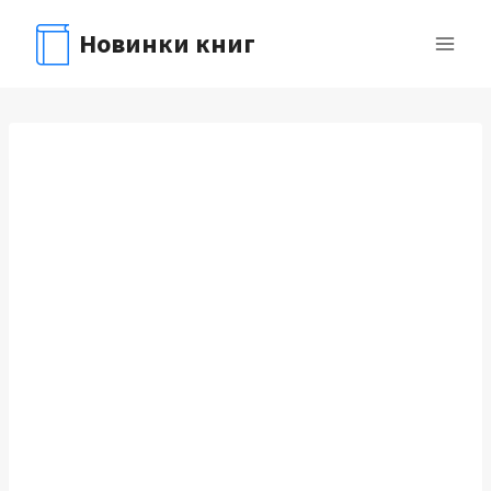
Перейти
Новинки книг
к
содержимому