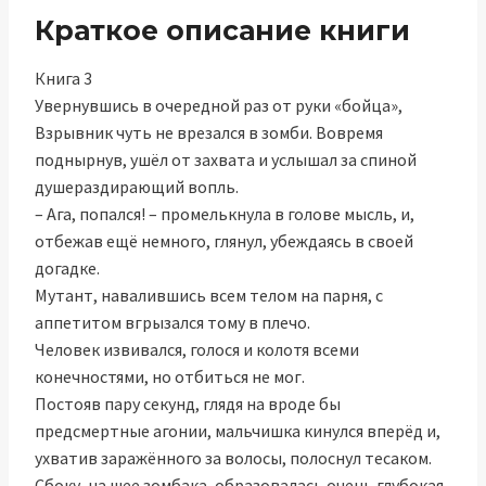
Краткое описание книги
Книга 3
Увернувшись в очередной раз от руки «бойца»,
Взрывник чуть не врезался в зомби. Вовремя
поднырнув, ушёл от захвата и услышал за спиной
душераздирающий вопль.
– Ага, попался! – промелькнула в голове мысль, и,
отбежав ещё немного, глянул, убеждаясь в своей
догадке.
Мутант, навалившись всем телом на парня, с
аппетитом вгрызался тому в плечо.
Человек извивался, голося и колотя всеми
конечностями, но отбиться не мог.
Постояв пару секунд, глядя на вроде бы
предсмертные агонии, мальчишка кинулся вперёд и,
ухватив заражённого за волосы, полоснул тесаком.
Сбоку, на шее зомбака, образовалась очень глубокая