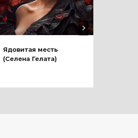
Ядовитая месть
Яд са
(Селена Гелата)
Сакру)