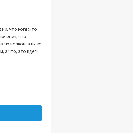
ии, что когда-то
лючения, что
ваю волков, а их ко
 а что, это идея!