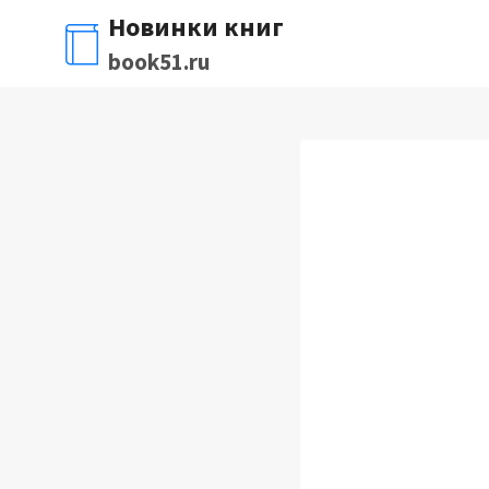
Перейти
Новинки книг
к
book51.ru
содержимому