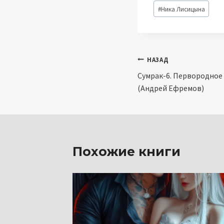
Метки
#
Ника Лисицына
записи:
Навигация
НАЗАД
Сумрак-6. Первородное 
по
(Андрей Ефремов)
записям
Похожие книги