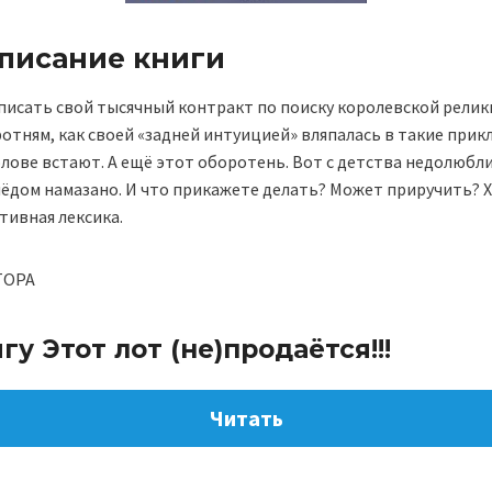
описание книги
писать свой тысячный контракт по поиску королевской реликв
тням, как своей «задней интуицией» вляпалась в такие прик
лове встают. А ещё этот оборотень. Вот с детства недолюбли
мёдом намазано. И что прикажете делать? Может приручить? Хм,
тивная лексика.
ТОРА
гу Этот лот (не)продаётся!!!
Читать