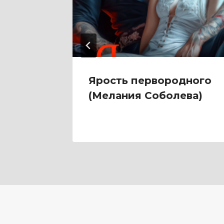
тень
Ярость первородного
ьян)
(Мелания Соболева)