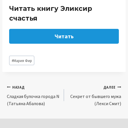
Читать книгу Эликсир
счастья
Читать
Метки
#
Мария Фир
записи:
Навигация
НАЗАД
ДАЛЕЕ
Сладкая булочка города N
Секрет от бывшего мужа
по
(Татьяна Абалова)
(Лекси Смит)
записям