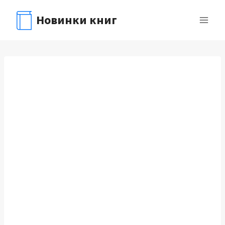
Перейти
Новинки книг
к
содержимому