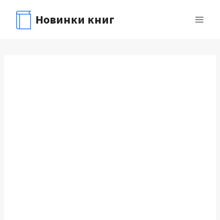
Перейти
Новинки книг
к
содержимому