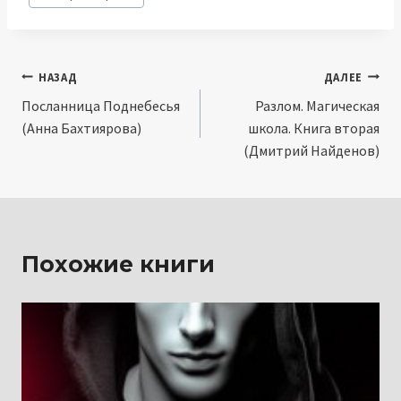
записи:
Навигация
НАЗАД
ДАЛЕЕ
Посланница Поднебесья
Разлом. Магическая
по
(Анна Бахтиярова)
школа. Книга вторая
записям
(Дмитрий Найденов)
Похожие книги