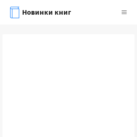
Перейти
Новинки книг
к
содержимому