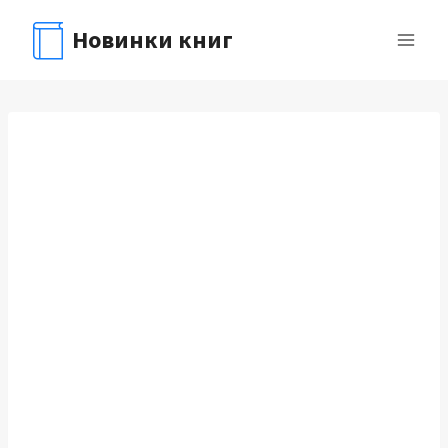
Перейти
Новинки книг
к
содержимому