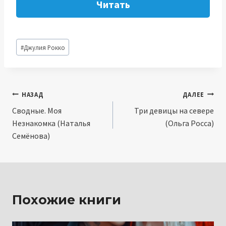
Читать
Метки
#
Джулия Рокко
записи:
Навигация
НАЗАД
ДАЛЕЕ
Сводные. Моя
Три девицы на севере
по
Незнакомка (Наталья
(Ольга Росса)
записям
Семёнова)
Похожие книги