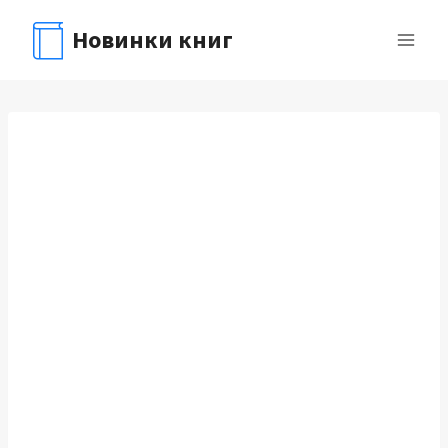
Перейти
Новинки книг
к
содержимому