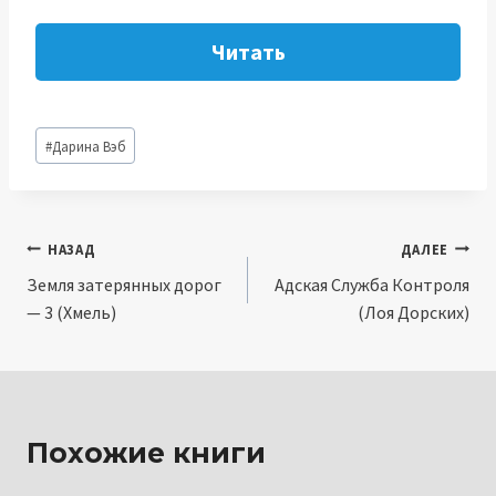
Читать
Метки
#
Дарина Вэб
записи:
Навигация
НАЗАД
ДАЛЕЕ
Земля затерянных дорог
Адская Служба Контроля
по
— 3 (Хмель)
(Лоя Дорских)
записям
Похожие книги