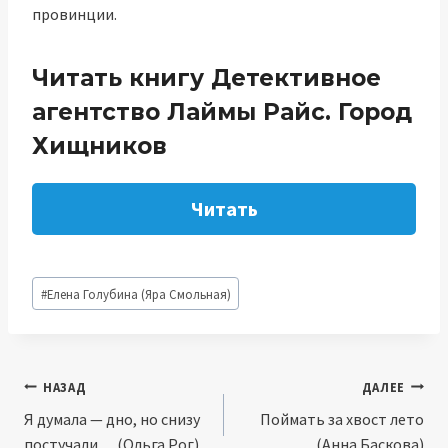
провинции.
Читать книгу Детективное
агентство Лаймы Райс. Город
Хищников
Читать
Метки
#
Елена Голубина (Яра Смольная)
записи:
Навигация
НАЗАД
ДАЛЕЕ
Я думала — дно, но снизу
Поймать за хвост лето
по
постучали… (Ольга Рог)
(Анна Баскова)