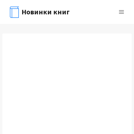
Перейти
Новинки книг
к
содержимому