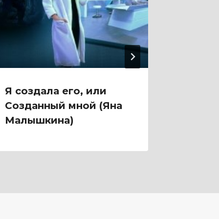
Я создала его, или
Я прос
Созданный мной (Яна
Морец
Малышкина)