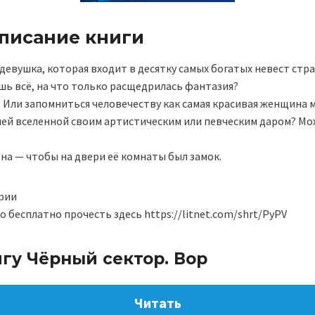
описание книги
девушка, которая входит в десятку самых богатых невест стр
шь всё, на что только расщедрилась фантазия?
 Или запомниться человечеству как самая красивая женщина м
лей вселенной своим артистическим или певческим даром? Мо
 она — чтобы на двери её комнаты был замок.
ерии
 бесплатно прочесть здесь https://litnet.com/shrt/PyPV
гу Чёрный сектор. Вор
Читать