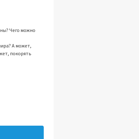
аны? Чего можно
ира? А может,
жет, покорять