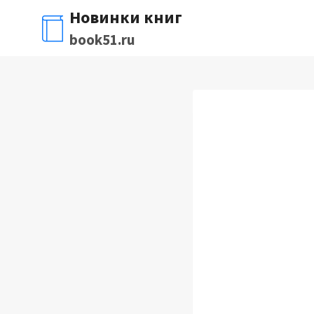
Перейти
Новинки книг
к
book51.ru
содержимому