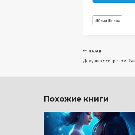
Метки
#
Юлия Шолох
записи:
Навигация
НАЗАД
Девушка с секретом (Ви
по
записям
Похожие книги