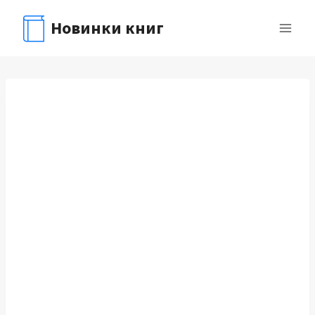
Перейти
Новинки книг
к
содержимому