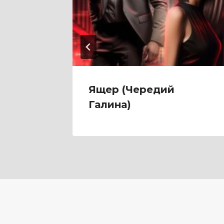
Мари
Ящер (Чередий
Галина)