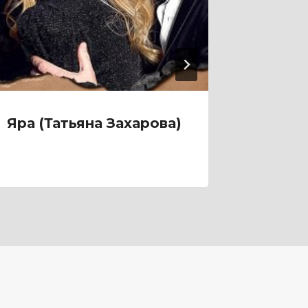
Яра (Татьяна Захарова)
Янтар
(Лина 