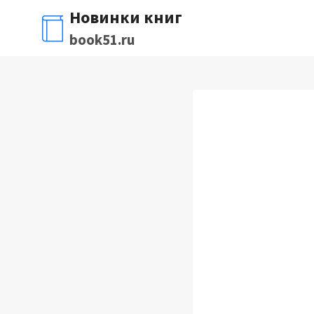
Перейти
Новинки книг
к
book51.ru
содержимому