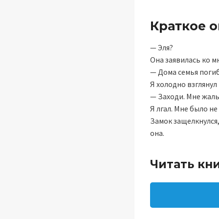
Краткое 
— Эля?
Она заявилась ко м
— Дома семья поги
Я холодно взглянул 
— Заходи. Мне жа
Я лгал. Мне было не
Замок защелкнулся,
она.
Читать кн