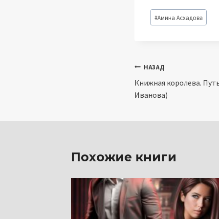
Метки
#
Амина Асхадова
записи:
Навигация
НАЗАД
Книжная королева. Путь
по
Иванова)
записям
Похожие книги