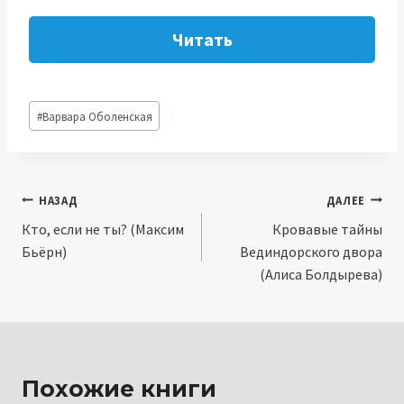
Читать
Метки
#
Варвара Оболенская
записи:
Навигация
НАЗАД
ДАЛЕЕ
Кто, если не ты? (Максим
Кровавые тайны
по
Бьёрн)
Вединдорского двора
записям
(Алиса Болдырева)
Похожие книги