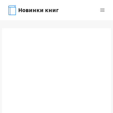
Перейти
Новинки книг
к
содержимому