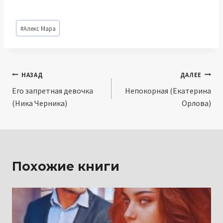
Метки
#
Алекс Мара
записи:
Навигация
НАЗАД
ДАЛЕЕ
Его запретная девочка
Непокорная (Екатерина
по
(Ника Черника)
Орлова)
записям
Похожие книги