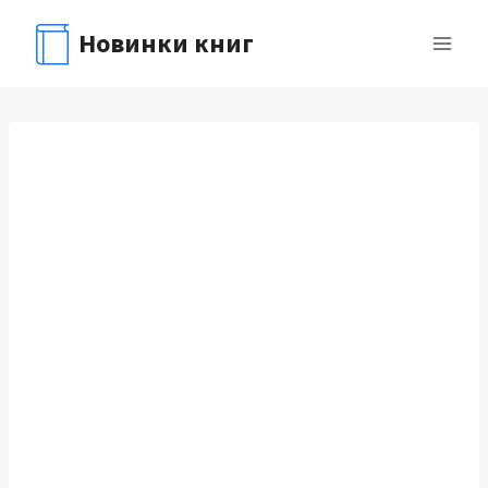
Перейти
Новинки книг
к
содержимому