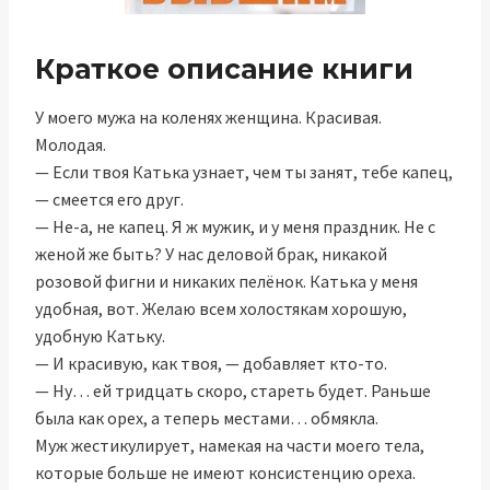
Краткое описание книги
У моего мужа на коленях женщина. Красивая.
Молодая.
— Если твоя Катька узнает, чем ты занят, тебе капец,
— смеется его друг.
— Не-а, не капец. Я ж мужик, и у меня праздник. Не с
женой же быть? У нас деловой брак, никакой
розовой фигни и никаких пелёнок. Катька у меня
удобная, вот. Желаю всем холостякам хорошую,
удобную Катьку.
— И красивую, как твоя, — добавляет кто-то.
— Ну… ей тридцать скоро, стареть будет. Раньше
была как орех, а теперь местами… обмякла.
Муж жестикулирует, намекая на части моего тела,
которые больше не имеют консистенцию ореха.