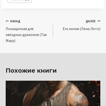
записи:
Навигация
НАЗАД
ДАЛЕЕ
Похищенная для
Его копия (Лена Лето)
по
звёздных драконов (Тая
записям
Мару)
Похожие книги