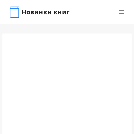
Перейти
Новинки книг
к
содержимому