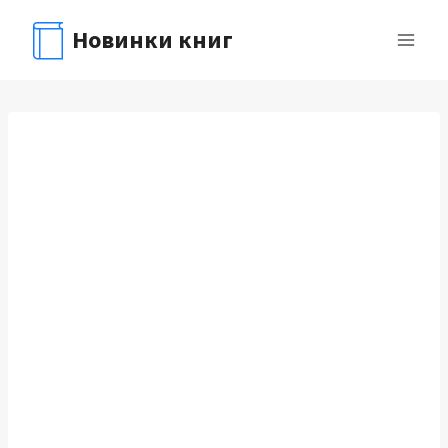
Перейти
Новинки книг
к
содержимому