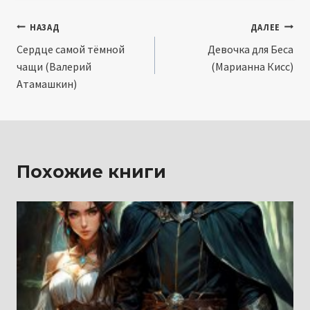
Навигация
НАЗАД
ДАЛЕЕ
Сердце самой тёмной
Девочка для Беса
по
чащи (Валерий
(Марианна Кисс)
записям
Атамашкин)
Похожие книги