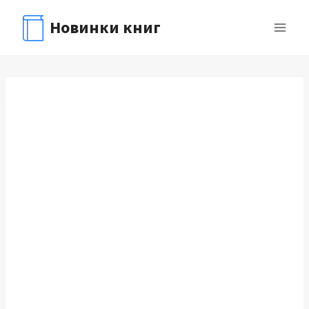
Перейти
Новинки книг
к
содержимому