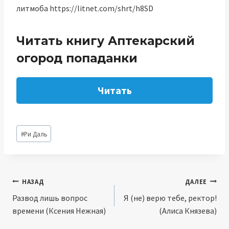
литмоба https://litnet.com/shrt/h8SD
Читать книгу Аптекарский
огород попаданки
Читать
Метки
#
Ри Даль
записи:
Навигация
НАЗАД
ДАЛЕЕ
Развод лишь вопрос
Я (не) верю тебе, ректор!
по
времени (Ксения Нежная)
(Алиса Князева)
записям