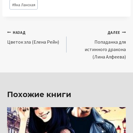
Метки
#
Яна Ланская
записи:
Навигация
НАЗАД
ДАЛЕЕ
Цветок зла (Елена Рейн)
Попаданка для
по
истинного дракона
записям
(Лина Алфеева)
Похожие книги