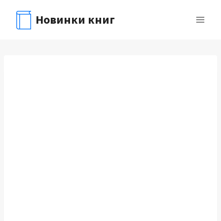
Перейти
Новинки книг
к
содержимому