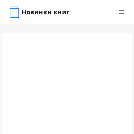
Перейти
Новинки книг
к
содержимому