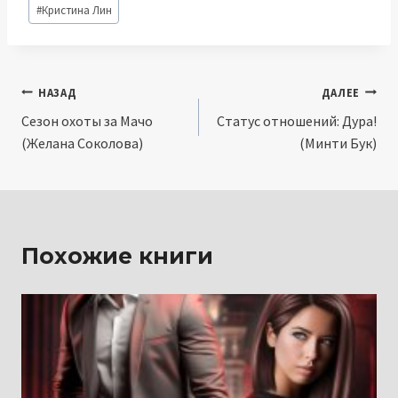
Метки
#
Кристина Лин
записи:
Навигация
НАЗАД
ДАЛЕЕ
Сезон охоты за Мачо
Статус отношений: Дура!
по
(Желана Соколова)
(Минти Бук)
записям
Похожие книги